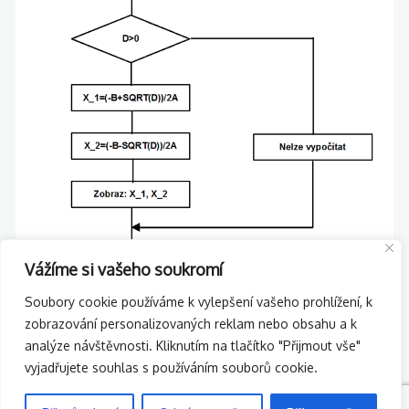
Vážíme si vašeho soukromí
Soubory cookie používáme k vylepšení vašeho prohlížení, k
zobrazování personalizovaných reklam nebo obsahu a k
analýze návštěvnosti. Kliknutím na tlačítko "Přijmout vše"
vyjadřujete souhlas s používáním souborů cookie.
Gymnázium Kolín
Studentský server Tleskač
ADMIN