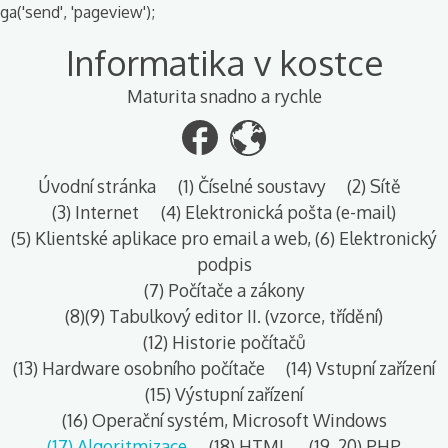
ga('send', 'pageview');
Přeskoč
Informatika v kostce
do
obsahu
Maturita snadno a rychle
Úvodní stránka
(1) Číselné soustavy
(2) Sítě
(3) Internet
(4) Elektronická pošta (e-mail)
(5) Klientské aplikace pro email a web, (6) Elektronický
podpis
(7) Počítače a zákony
(8)(9) Tabulkový editor II. (vzorce, třídění)
(12) Historie počítačů
(13) Hardware osobního počítače
(14) Vstupní zařízení
(15) Výstupní zařízení
(16) Operační systém, Microsoft Windows
(17) Algoritmizace
(18) HTML
(19, 20) PHP