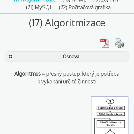
(21) MySQL
(22) Počítačová grafika
(17) Algoritmizace
Osnova
Algoritmus
= přesný postup, který je potřeba
Začátek a konec alg
k vykonání určité činnosti
Věcná správnost
Jednoznačnost
Obecnost
Opakovatelnost
Srozumitelnost