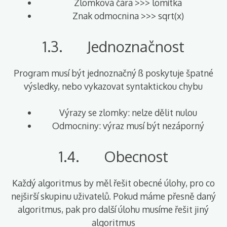
Zlomková čára >>> lomítka
Znak odmocnina >>> sqrt(x)
1.3. Jednoznačnost
Program musí být jednoznačný ß poskytuje špatné
výsledky, nebo vykazovat syntaktickou chybu
Výrazy se zlomky: nelze dělit nulou
Odmocniny: výraz musí být nezáporný
1.4. Obecnost
Každý algoritmus by měl řešit obecné úlohy, pro co
nejširší skupinu uživatelů. Pokud máme přesně daný
algoritmus, pak pro další úlohu musíme řešit jiný
algoritmus