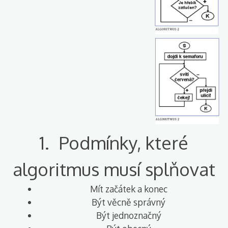
Slovní vyjádření
Matematický zápis
Rozhodovací tabulky
Vývojové diagramy
Výpočet BMI v PHP
Výpočet kvadratické rovnice s
užitím alg vývojových diagramů
1. Podmínky, které
algoritmus musí splňovat
Mít začátek a konec
Být věcně správný
Být jednoznačný